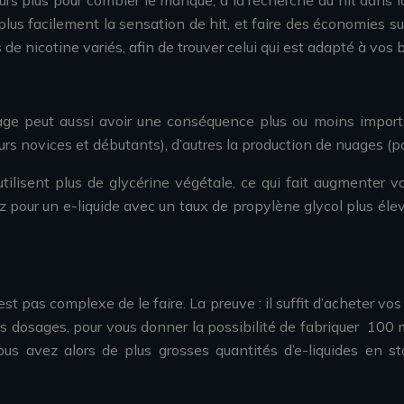
urs plus pour combler le manque, à la recherche du hit dans la
plus facilement la sensation de hit, et faire des économies s
de nicotine variés, afin de trouver celui qui est adapté à vos 
age peut aussi avoir une conséquence plus ou moins import
eurs novices et débutants), d’autres la production de nuages (
ilisent plus de glycérine végétale, ce qui fait augmenter v
z pour un e-liquide avec un taux de propylène glycol plus élev
t pas complexe de le faire. La preuve : il suffit d’acheter vos p
ons dosages, pour vous donner la possibilité de fabriquer 100 
 Vous avez alors de plus grosses quantités d’e-liquides en