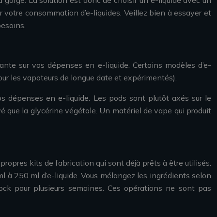
 gorge. La solution est donc de choisir un e-liquide avec un
ur votre consommation d’e-liquides. Veillez bien à essayer et
besoins.
ante sur vos dépenses en e-liquide. Certains modèles d’e-
pour les vapoteurs de longue date et expérimentés).
os dépenses en e-liquide. Les pods sont plutôt axés sur le
é que la glycérine végétale. Un matériel de vape qui produit
ropres kits de fabrication qui sont déjà prêts à être utilisés.
ml à 250 ml d’e-liquide. Vous mélangez les ingrédients selon
 stock pour plusieurs semaines. Ces opérations ne sont pas