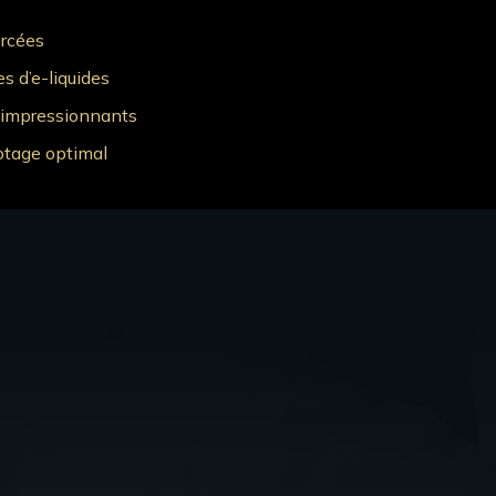
orcées
s d’e-liquides
r impressionnants
potage optimal