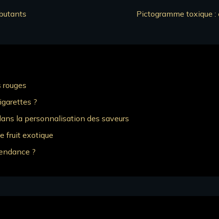
ébutants
Pictogramme toxique : c
s rouges
igarettes ?
 dans la personnalisation des saveurs
e fruit exotique
épendance ?