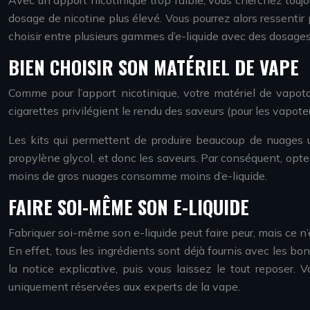
Avec un apport nicotinique trop faible, vous cherchez toujo
dosage de nicotine plus élevé. Vous pourrez alors ressentir 
choisir entre plusieurs gammes d’e-liquide avec des dosages 
BIEN CHOISIR SON MATÉRIEL DE VAPE
Comme pour l’apport nicotinique, votre matériel de vapot
cigarettes privilégient le rendu des saveurs (pour les vapot
Les kits qui permettent de produire beaucoup de nuages ut
propylène glycol, et donc les saveurs. Par conséquent, opte
moins de gros nuages consomme moins d’e-liquide.
FAIRE SOI-MÊME SON E-LIQUIDE
Fabriquer soi-même son e-liquide peut faire peur, mais ce n’es
En effet, tous les ingrédients sont déjà fournis avec les b
la notice explicative, puis vous laissez le tout reposer.
uniquement réservées aux experts de la vape.