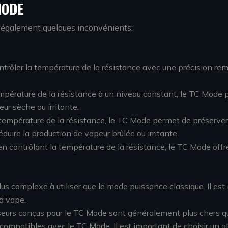
MODE
 également quelques inconvénients:
ntrôler la température de la résistance avec une précision re
pérature de la résistance à un niveau constant, le TC Mode pré
eur sèche ou irritante.
température de la résistance, le TC Mode permet de préserver le
ire la production de vapeur brûlée ou irritante.
 en contrôlant la température de la résistance, le TC Mode off
us complexe à utiliser que le mode puissance classique. Il e
a vape.
seurs conçus pour le TC Mode sont généralement plus chers q
s compatibles avec le TC Mode. Il est important de choisir un