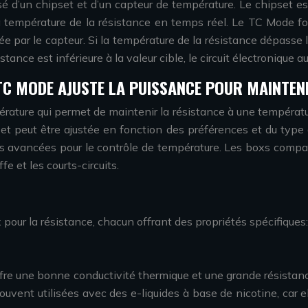
é d’un chipset et d’un capteur de température. Le chipset es
a température de la résistance en temps réel. Le TC Mode fon
 par le capteur. Si la température de la résistance dépasse la 
ésistance est inférieure à la valeur cible, le circuit électroniqu
TC MODE AJUSTE LA PUISSANCE POUR MAINTEN
rature qui permet de maintenir la résistance à une tempéra
eur et peut être ajustée en fonction des préférences et du typ
ités avancées pour le contrôle de température. Les boxs comp
e et les courts-circuits.
our la résistance, chacun offrant des propriétés spécifiques:
offre une bonne conductivité thermique et une grande résistance
ouvent utilisées avec des e-liquides à base de nicotine, car