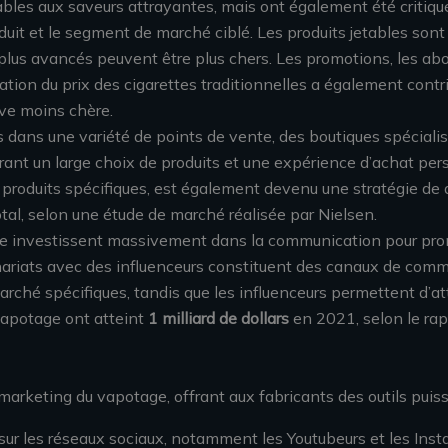
ables aux saveurs attrayantes, mais ont également été critiquée
oduit et le segment de marché ciblé. Les produits jetables so
plus avancés peuvent être plus chers. Les promotions, les abo
ation du prix des cigarettes traditionnelles a également cont
ve moins chère.
s dans une variété de points de vente, des boutiques spécial
rant un large choix de produits et une expérience d’achat pers
oduits spécifiques, est également devenu une stratégie de d
tal, selon une étude de marché réalisée par Nielsen.
e investissent massivement dans la communication pour promou
nariats avec des influenceurs constituent des canaux de commu
rché spécifiques, tandis que les influenceurs permettent d’atte
 vapotage ont atteint
1 milliard de dollars
en 2021, selon le rap
marketing du vapotage, offrant aux fabricants des outils puissan
 sur les réseaux sociaux, notamment les Youtubeurs et les Inst