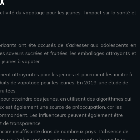
UX
ivité du vapotage pour les jeunes, l’impact sur la santé et
bricants ont été accusés de s’adresser aux adolescents en
Les saveurs sucrées et fruitées, les emballages attrayants et
 jeunes à vapoter.
ent attrayantes pour les jeunes et pourraient les inciter à
duits de vapotage pour les jeunes. En 2019, une étude de
ruitées.
pour atteindre des jeunes, en utilisant des algorithmes qui
ciaux est également une source de préoccupation, car les
 recommandent. Les influenceurs peuvent également être
et de transparence.
encore insuffisante dans de nombreux pays. L’absence de
ing qui s’adressent aux jeunes sans crainte de sanctions.