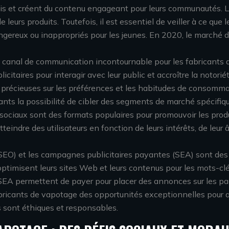
vis et créent du contenu engageant pour leurs communautés. 
de leurs produits. Toutefois, il est essentiel de veiller à ce qu
ngereux ou inappropriés pour les jeunes. En 2020, le marché d
canal de communication incontournable pour les fabricants d
itaires pour interagir avec leur public et accroître la notori
 précieuses sur les préférences et les habitudes de consommat
icants la possibilité de cibler des segments de marché spéci
aux sociaux sont des formats populaires pour promouvoir les pr
teindre des utilisateurs en fonction de leurs intérêts, de leu
SEO) et les campagnes publicitaires payantes (SEA) sont des ou
ptimisent leurs sites Web et leurs contenus pour les mots-clés
s SEA permettent de payer pour placer des annonces sur les pag
abricants de vapotage des opportunités exceptionnelles pour at
s sont éthiques et responsables.