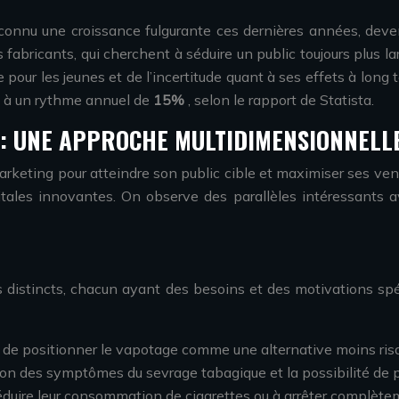
 a connu une croissance fulgurante ces dernières années, dev
 fabricants, qui cherchent à séduire un public toujours plus l
 pour les jeunes et de l’incertitude quant à ses effets à lon
re à un rythme annuel de
15%
, selon le rapport de Statista.
 : UNE APPROCHE MULTIDIMENSIONNELL
marketing pour atteindre son public cible et maximiser ses ven
tales innovantes. On observe des parallèles intéressants av
istincts, chacun ayant des besoins et des motivations spéc
t de positionner le vapotage comme une alternative moins ris
ution des symptômes du sevrage tabagique et la possibilité de
éduire leur consommation de cigarettes ou à arrêter complète