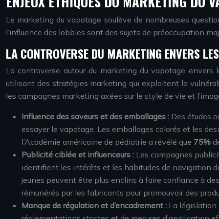
ENJEUX ÉTHIQUES DU MARKETING DU V
Le marketing du vapotage soulève de nombreuses questions é
l’influence des lobbies sont des sujets de préoccupation maj
LA CONTROVERSE DU MARKETING ENVERS LES
La controverse autour du marketing du vapotage envers le
utilisant des stratégies marketing qui exploitent la vulnéra
les campagnes marketing axées sur le style de vie et l’image
Influence des saveurs et des emballages :
Des études on
essayer le vapotage. Les emballages colorés et les desi
l’Académie américaine de pédiatrie a révélé que
75%
d
Publicité ciblée et influenceurs :
Les campagnes publicita
identifient les intérêts et les habitudes de navigation d
jeunes peuvent être plus enclins à faire confiance à d
rémunérés par les fabricants pour promouvoir des produ
Manque de régulation et d’encadrement :
La législatio
réglementations strictes et de mesures d’application ef