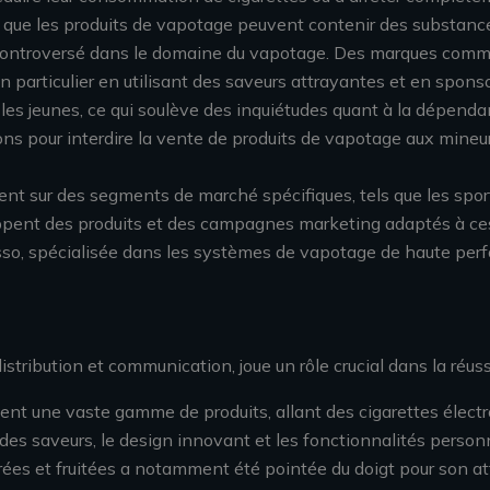
t que les produits de vapotage peuvent contenir des substance
 controversé dans le domaine du vapotage. Des marques comme
n particulier en utilisant des saveurs attrayantes et en spons
s jeunes, ce qui soulève des inquiétudes quant à la dépendanc
ns pour interdire la vente de produits de vapotage aux mineu
t sur des segments de marché spécifiques, tels que les sportif
ppent des produits et des campagnes marketing adaptés à ces 
so, spécialisée dans les systèmes de vapotage de haute perf
istribution et communication, joue un rôle crucial dans la réu
nt une vaste gamme de produits, allant des cigarettes électr
des saveurs, le design innovant et les fonctionnalités person
ucrées et fruitées a notamment été pointée du doigt pour son a