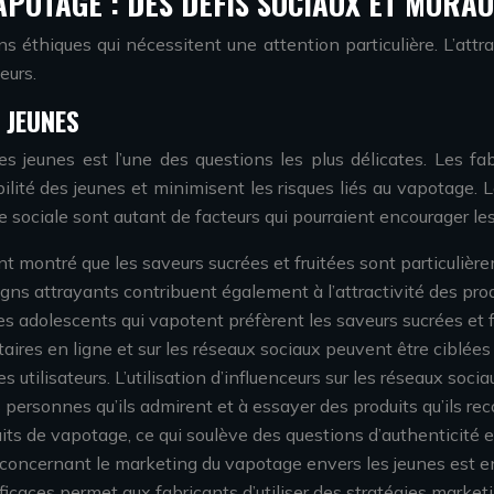
APOTAGE : DES DÉFIS SOCIAUX ET MORA
thiques qui nécessitent une attention particulière. L’attract
eurs.
 JEUNES
s jeunes est l’une des questions les plus délicates. Les fa
bilité des jeunes et minimisent les risques liés au vapotage. 
 sociale sont autant de facteurs qui pourraient encourager les
t montré que les saveurs sucrées et fruitées sont particulièrem
gns attrayants contribuent également à l’attractivité des pro
es adolescents qui vapotent préfèrent les saveurs sucrées et f
ires en ligne et sur les réseaux sociaux peuvent être ciblées 
es utilisateurs. L’utilisation d’influenceurs sur les réseaux so
es personnes qu’ils admirent et à essayer des produits qu’ils
its de vapotage, ce qui soulève des questions d’authenticité 
n concernant le marketing du vapotage envers les jeunes est 
ficaces permet aux fabricants d’utiliser des stratégies market