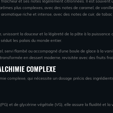
 fraîcheur et ses notes légèrement citronnées. Il est souvent ut
arômes plus complexes, avec des notes de caramel, de vanille e
 aromatique riche et intense, avec des notes de cuir, de tabac e
, unissant la douceur et la légèreté de la pâte à la puissan
 séduit les palais du monde entier.
el, servi flambé ou accompagné d’une boule de glace à la vanil
 transformée en dessert moderne, revisitée avec des fruits fra
 ALCHIMIE COMPLEXE
imie complexe, qui nécessite un dosage précis des ingrédients
et de glycérine végétale (VG), elle assure la fluidité et la v