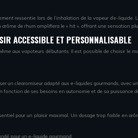
tement ressentie lors de l’inhalation de la vapeur d’e-liquide.
arôme de rhum amplifiera le « hit », offrant une sensation plu
ISIR ACCESSIBLE ET PERSONNALISABLE
 même aux vapoteurs débutants. Il est possible de choisir le m
iser un clearomiseur adapté aux e-liquides gourmands, avec un
 en fonction de ses besoins en autonomie et de sa puissance d
sentiel pour un plaisir maximal. Un dosage trop faible en arôm
dé pour un e-liquide gourmand.