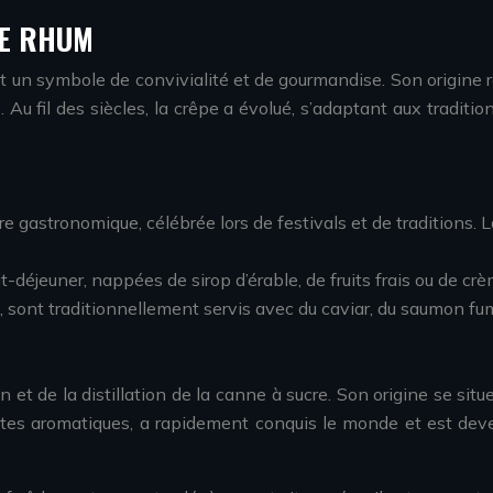
LE RHUM
 un symbole de convivialité et de gourmandise. Son origine re
. Au fil des siècles, la crêpe a évolué, s’adaptant aux tradit
re gastronomique, célébrée lors de festivals et de traditions.
-déjeuner, nappées de sirop d’érable, de fruits frais ou de crè
s, sont traditionnellement servis avec du caviar, du saumon fu
n et de la distillation de la canne à sucre. Son origine se situ
notes aromatiques, a rapidement conquis le monde et est de