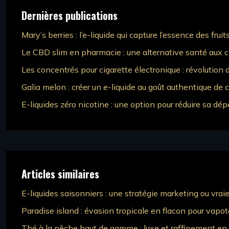
Dernières publications
Mary’s berries : l’e-liquide qui capture l’essence des fruit
Le CBD slim en pharmacie : une alternative santé aux c
Les concentrés pour cigarette électronique : révolution
Galia melon : créer un e-liquide au goût authentique de c
E-liquides zéro nicotine : une option pour réduire sa d
Articles similaires
E-liquides saisonniers : une stratégie marketing ou vrai
Paradise island : évasion tropicale en flacon pour vapot
Thé à la pêche haut de gamme : luxe et raffinement en 