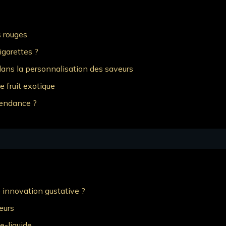
s rouges
igarettes ?
 dans la personnalisation des saveurs
e fruit exotique
épendance ?
e innovation gustative ?
eurs
e-liquide