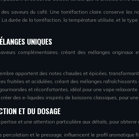
des saveurs du café. Une torréfaction claire conserve les no
a durée de la torréfaction, la température utilisée, et le typ
MÉLANGES UNIQUES
aveurs complémentaires, créant des mélanges originaux et
embre apportent des notes chaudes et épicées, transformant l
tes fruitées et acidulées, créant des mélanges rafraîchissants e
s gourmandes et réconfortantes, idéal pour une vape relaxante
de créer des e-liquides inspirés de boissons classiques, pour u
ACTION ET DU DOSAGE
ertise et une attention particulière aux détails, pour obtenir
a percolation et le pressage, influencent le profil aromatique f