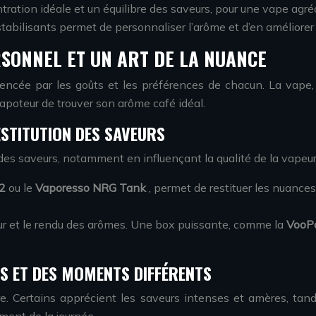
tration idéale et un équilibre des saveurs, pour une vape agréa
tabilisants permet de personnaliser l’arôme et d’en améliorer 
RSONNEL ET UN ART DE LA NUANCE
uencée par les goûts et les préférences de chacun. La vape, 
apoteur de trouver son arôme café idéal.
ESTITUTION DES SAVEURS
on des saveurs, notamment en influençant la qualité de la vapeu
 2
ou le
Vaporesso NRG Tank
, permet de restituer les nuance
eur et le rendu des arômes. Une box puissante, comme la
VooP
CES ET DES MOMENTS DIFFÉRENTS
tre. Certains apprécient les saveurs intenses et amères, tan
ment de la journée.