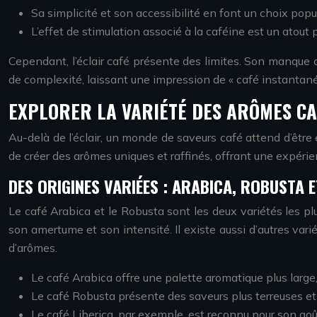
Sa simplicité et son accessibilité en font un choix pop
L’effet de stimulation associé à la caféine est un atout 
Cependant, l’éclair café présente des limites. Son manque d
de complexité, laissant une impression de « café instantané
EXPLORER LA VARIÉTÉ DES ARÔMES CA
Au-delà de l’éclair, un monde de saveurs café attend d’être
de créer des arômes uniques et raffinés, offrant une expéri
DES ORIGINES VARIÉES : ARABICA, ROBUSTA E
Le café Arabica et le Robusta sont les deux variétés les pl
son amertume et son intensité. Il existe aussi d’autres var
d’arômes.
Le café Arabica offre une palette aromatique plus large,
Le café Robusta présente des saveurs plus terreuses et
Le café Liberica, par exemple, est reconnu pour son goût 