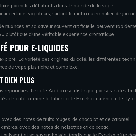
ulaire parmi les débutants dans le monde de la vape.
pour certains vapoteurs, surtout le matin ou en milieu de journé
e nuances et sa saveur souvent artificielle peuvent rapidemen
 » plutôt que d’une véritable expérience aromatique.
FÉ POUR E-LIQUIDES
 exploré. La variété des origines du café, les différentes tec
ence de vape plus riche et complexe.
T BIEN PLUS
us répandues. Le café Arabica se distingue par ses notes fruit
iétés de café, comme le Liberica, le Excelsa, ou encore le Ty
 avec des notes de fruits rouges, de chocolat et de caramel.
 amères, avec des notes de noisettes et de cacao.
puissant et sa saveur boisée, tandis que le Excelsa offre des n