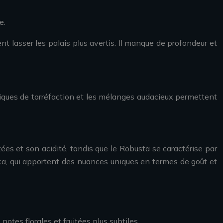
e.
t lasser les palais plus avertis. Il manque de profondeur et
hniques de torréfaction et les mélanges audacieux permettent
ées et son acidité, tandis que le Robusta se caractérise par
pica, qui apportent des nuances uniques en termes de goût et
otes florales et fruitées plus subtiles.