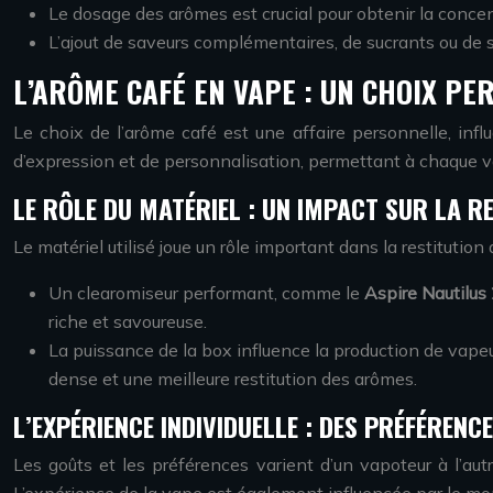
Le dosage des arômes est crucial pour obtenir la concen
L’ajout de saveurs complémentaires, de sucrants ou de s
L’ARÔME CAFÉ EN VAPE : UN CHOIX PE
Le choix de l’arôme café est une affaire personnelle, infl
d’expression et de personnalisation, permettant à chaque v
LE RÔLE DU MATÉRIEL : UN IMPACT SUR LA R
Le matériel utilisé joue un rôle important dans la restituti
Un clearomiseur performant, comme le
Aspire Nautilus
riche et savoureuse.
La puissance de la box influence la production de vap
dense et une meilleure restitution des arômes.
L’EXPÉRIENCE INDIVIDUELLE : DES PRÉFÉREN
Les goûts et les préférences varient d’un vapoteur à l’au
L’expérience de la vape est également influencée par le mo