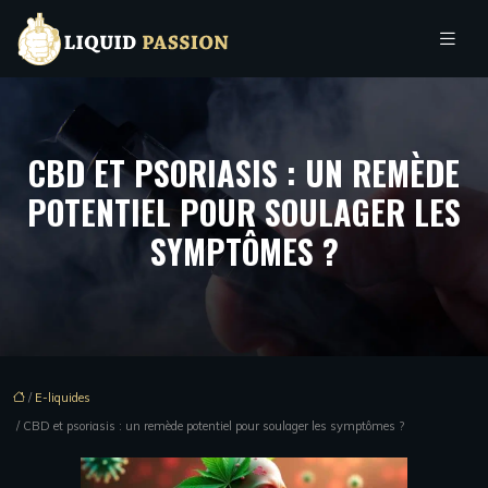
CBD ET PSORIASIS : UN REMÈDE
POTENTIEL POUR SOULAGER LES
SYMPTÔMES ?
/
E-liquides
/ CBD et psoriasis : un remède potentiel pour soulager les symptômes ?