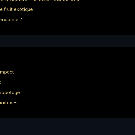
e fruit exotique
épendance ?
 impact
d
 vapotage
nitaires