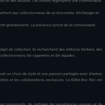
seils et des astuces. Ces forums regroupent une communauté
ent aux collectionneurs de se rencontrer, d’échanger et
larité grandissante. La présence active de la communauté
bjet de collection. Ils recherchent des éditions limitées, des
ollectionneurs d’e-cigarettes et d’e-liquides.
nel, un choix de style et une passion partagée avec d’autres
ées et les collaborations exclusives. La Billet Box Rev est
tres passionnés, de partager des expériences uniques et de