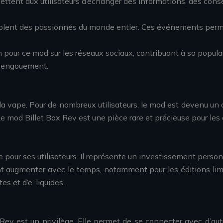
ettent aux utilisateurs d’échanger des informations, des con
ent des passionnés du monde entier. Ces événements permett
on pour ce mod sur les réseaux sociaux, contribuant à sa popu
n engouement.
la vape. Pour de nombreux utilisateurs, le mod est devenu un o
 mod Billet Box Rev est une pièce rare et précieuse pour les c
pour ses utilisateurs. Il représente un investissement person
t augmenter avec le temps, notamment pour les éditions limit
es et d’e-liquides.
 Rev est un privilège. Elle permet de se connecter avec d’au