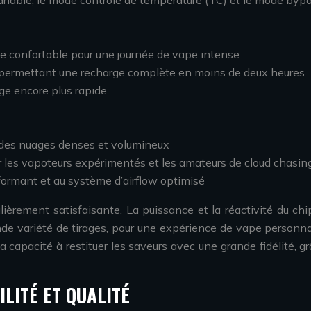
riable, le mode contrôle de température (TC) et le mode bypa
e confortable pour une journée de vape intense
 permettant une recharge complète en moins de deux heures
ge encore plus rapide
des nuages denses et volumineux
r les vapoteurs expérimentés et les amateurs de cloud chasin
rformant et au système d’airflow optimisé
lièrement satisfaisante. La puissance et la réactivité du c
ande variété de tirages, pour une expérience de vape person
pacité à restituer les saveurs avec une grande fidélité, grâ
ILITÉ ET QUALITÉ