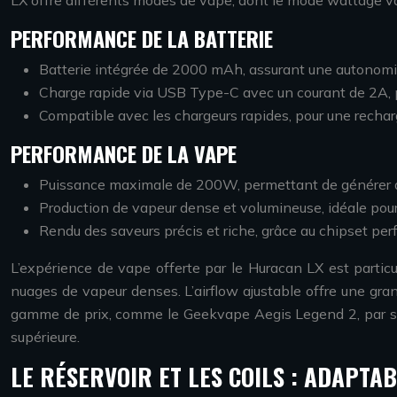
LX offre différents modes de vape, dont le mode wattage va
PERFORMANCE DE LA BATTERIE
Batterie intégrée de 2000 mAh, assurant une autonomi
Charge rapide via USB Type-C avec un courant de 2A,
Compatible avec les chargeurs rapides, pour une rechar
PERFORMANCE DE LA VAPE
Puissance maximale de 200W, permettant de générer 
Production de vapeur dense et volumineuse, idéale pou
Rendu des saveurs précis et riche, grâce au chipset pe
L’expérience de vape offerte par le Huracan LX est particu
nuages de vapeur denses. L’airflow ajustable offre une gr
gamme de prix, comme le Geekvape Aegis Legend 2, par sa ca
supérieure.
LE RÉSERVOIR ET LES COILS : ADAPTAB