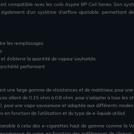
l, compatible avec les coils Aspire BP Coil Series. Son systè
e également d’un système d’airflow ajustable, permettant de 
tre les remplissages
e
 et d’obtenir la quantité de vapeur souhaitée
étanchéité performant
ant une large gamme de résistances et de matériaux pour une
nces allant de 0.15 ohm à 0.8 ohm, pour s’adapter à tous les s
80, pour une vape savoureuse et adaptée aux différents mode
en fonction de l’utilisation et du type de e-liquide utilisé
parable à celui des e-cigarettes haut de gamme comme la Voo
expérience de vape, en fonction des préférences de chacun. L’