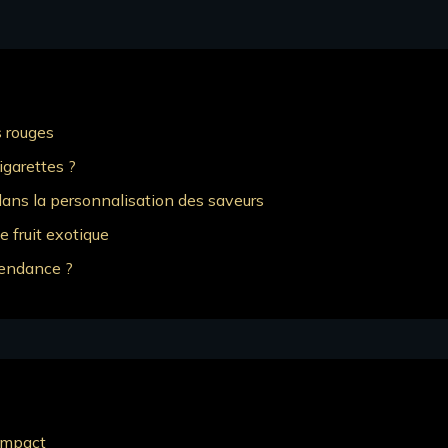
s rouges
igarettes ?
 dans la personnalisation des saveurs
e fruit exotique
épendance ?
 impact